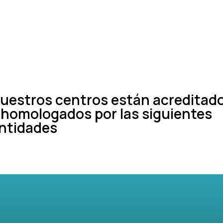
Microblanding
Aprende técnicas avanzadas para diseñar y crear
cejas naturales y…
Más info
uestros centros están acreditad
 homologados por las siguientes
ntidades