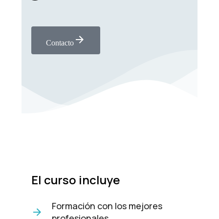
se usa la
web.
Contacto
Experiencia
Para que
nuestra web
funcione lo
mejor posible
durante tu
visita. Si
rechaza estas
cookies,
algunas
funcionalidades
desaparecerán
de la web.
El curso incluye
Marketing
Al compartir
Formación con los mejores
tus intereses y
comportamiento
profesionales