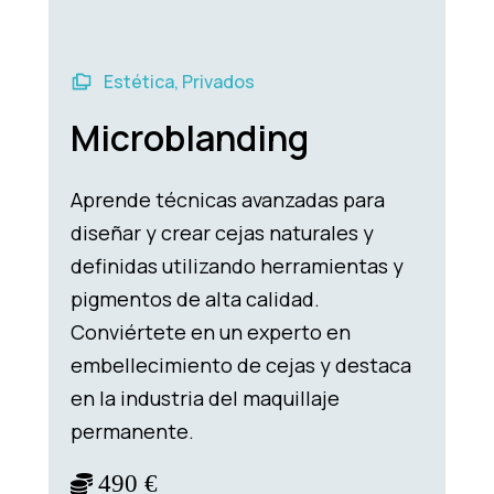
Estética
,
Privados
Necesarias
Estas
Microblanding
cookies no
son
opcionales.
Aprende técnicas avanzadas para
Son
necesarias
diseñar y crear cejas naturales y
para que
funcione la
definidas utilizando herramientas y
web.
pigmentos de alta calidad.
Conviértete en un experto en
Estadísticas
embellecimiento de cejas y destaca
Para que
podamos
en la industria del maquillaje
mejorar la
permanente.
funcionalidad
y estructura
de la web, en
490 €
base a cómo