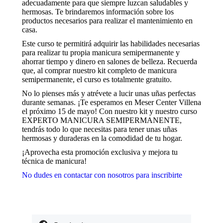
adecuadamente para que siempre luzcan saludables y
mientras visitas
hermosas. Te brindaremos información sobre los
nuestro sitio,
productos necesarios para realizar el mantenimiento en
aumentas la
casa.
posibilidad de
ver contenido y
Este curso te permitirá adquirir las habilidades necesarias
ofertas
para realizar tu propia manicura semipermanente y
personalizados.
ahorrar tiempo y dinero en salones de belleza. Recuerda
que, al comprar nuestro kit completo de manicura
semipermanente, el curso es totalmente gratuito.
No lo pienses más y atrévete a lucir unas uñas perfectas
durante semanas. ¡Te esperamos en Meser Center Villena
el próximo 15 de mayo! Con nuestro kit y nuestro curso
EXPERTO MANICURA SEMIPERMANENTE,
tendrás todo lo que necesitas para tener unas uñas
hermosas y duraderas en la comodidad de tu hogar.
¡Aprovecha esta promoción exclusiva y mejora tu
técnica de manicura!
No dudes en contactar con nosotros para inscribirte