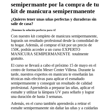
semipermante por la compra de tu
se usa la
web.
kit de manicura semipermanente
¿Quieres tener unas uñas perfectas y duraderas sin
salir de casa?
Experiencia
Para que
¡Tenemos la solución perfecta para ti!
nuestra web
Con nuestro kit completo de manicura semipermanente,
funcione lo
lograrás un resultado profesional desde la comodidad de
mejor posible
tu hogar. Además, al comprar el kit por un precio de
durante tu
150€, podrás acceder a un curso EXPERTO
visita. Si
MANICURA SEMIPERMANENTE totalmente
rechaza estas
gratuito.
cookies,
algunas
El curso se llevará a cabo el próximo 15 de mayo en el
funcionalidades
centro de formación Meser Center Villena. Durante la
desaparecerán
tarde, nuestros expertos en manicura te enseñarán las
de la web.
técnicas más efectivas para aplicar el esmaltado
semipermanente y conseguir un resultado de calidad
profesional. Aprenderás a preparar las uñas, aplicar el
esmalte y utilizar la lámpara UV para sellarlo y lograr
Marketing
una duración de hasta 3 semanas.
Al compartir
Además, en el curso también aprenderás a retirar el
tus intereses y
esmalte semipermanente sin dañar las uñas y a cuidarlas
comportamiento