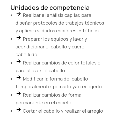
necesarias
Unidades de competencia
para que
funcione la
Realizar el análisis capilar, para
web.
diseñar protocolos de trabajos técnicos
y aplicar cuidados capilares estéticos.
Preparar los equipos y lavar y
Estadísticas
Para que
acondicionar el cabello y cuero
podamos
cabelludo.
mejorar la
Realizar cambios de color totales o
funcionalidad
parciales en el cabello.
y estructura
de la web, en
Modificar la forma del cabello
base a cómo
temporalmente, peinarlo y/o recogerlo.
se usa la web.
Realizar cambios de forma
permanente en el cabello.
Experiencia
Cortar el cabello y realizar el arreglo
Para que