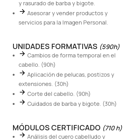
y rasurado de barba y bigote.
nuestra web
Asesorar y vender productos y
funcione lo
mejor posible
servicios para la Imagen Personal.
durante tu
visita. Si
rechaza estas
UNIDADES FORMATIVAS
(590h)
cookies,
Cambios de forma temporal en el
algunas
cabello. (90h)
funcionalidades
desaparecerán
Aplicación de pelucas, postizos y
de la web.
extensiones. (30h)
Corte del cabello. (90h)
Marketing
Cuidados de barba y bigote. (30h)
Al compartir tus
intereses y
comportamiento
MÓDULOS CERTIFICADO
(710 h)
mientras visitas
Análisis del cuero cabelludo y