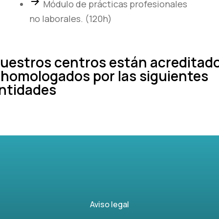
Módulo de prácticas profesionales
no laborales. (120h)
uestros centros están acreditad
 homologados por las siguientes
ntidades
Aviso legal