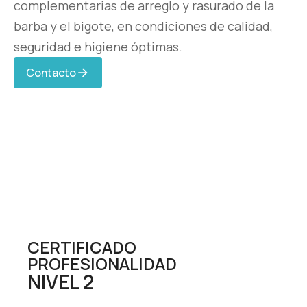
complementarias de arreglo y rasurado de la
barba y el bigote, en condiciones de calidad,
seguridad e higiene óptimas.
Contacto
Necesarias
Estas
CERTIFICADO
cookies no
PROFESIONALIDAD
son
NIVEL 2
opcionales.
Son