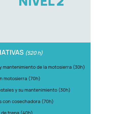
NIVEL 2
MATIVAS
(52
0 h)
y mantenimiento de la motosierra (30h)
on motosierra (70h)
stales y su mantenimiento (30h)
es con cosechadora (70h)
s de trepa (40h)