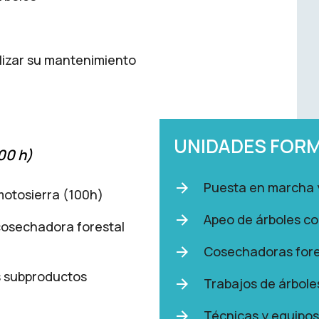
alizar su mantenimiento
UNIDADES FOR
00 h)
Puesta en marcha 
motosierra (100h)
Apeo de árboles c
cosechadora forestal
Cosechadoras fore
s subproductos
Trabajos de árbol
Técnicas y equipo