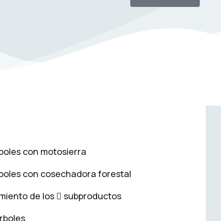
rboles con motosierra
rboles con cosechadora forestal
amiento de los  subproductos
́rboles