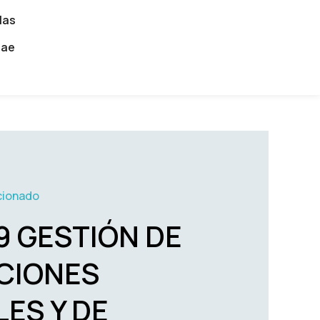
las
dae
cionado
9 GESTIÓN DE
CIONES
ES Y DE