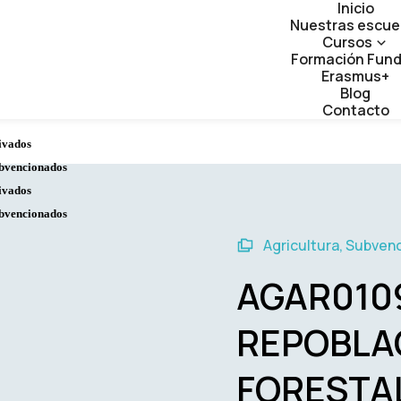
Inicio
Nuestras escue
Cursos
Formación Fun
Erasmus+
Blog
Contacto
ivados
bvencionados
ivados
bvencionados
Agricultura
,
Subven
AGAR010
REPOBLA
FORESTAL