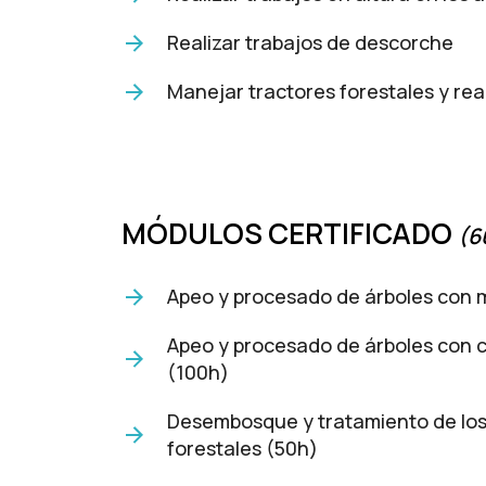
mientras visitas
nuestro sitio,
Realizar trabajos de descorche
aumentas la
posibilidad de
ver contenido y
Manejar tractores forestales y re
ofertas
personalizados.
MÓDULOS CERTIFICADO
(6
Apeo y procesado de árboles con 
Apeo y procesado de árboles con 
(100h)
Desembosque y tratamiento de lo
forestales (50h)