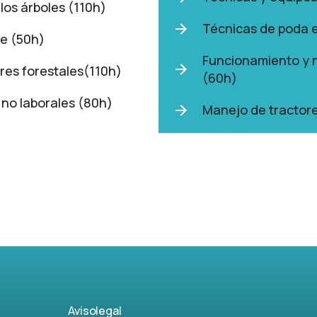
los árboles (110h)
Técnicas de poda 
he (50h)
Funcionamiento y m
res forestales(110h)
(60h)
 no laborales (80h)
Manejo de tractore
Aviso legal