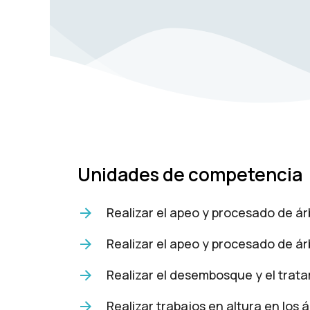
se usa la
web.
Experiencia
Para que
nuestra web
funcione lo
mejor posible
durante tu
visita. Si
rechaza estas
Unidades de competencia
cookies,
algunas
funcionalidades
desaparecerán
Realizar el apeo y procesado de á
de la web.
Realizar el apeo y procesado de á
Marketing
Realizar el desembosque y el trat
Al compartir
tus intereses y
comportamiento
Realizar trabajos en altura en los a