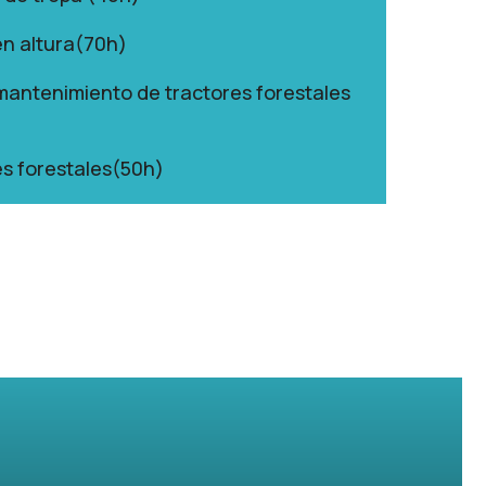
en altura(70h)
antenimiento de tractores forestales
s forestales(50h)